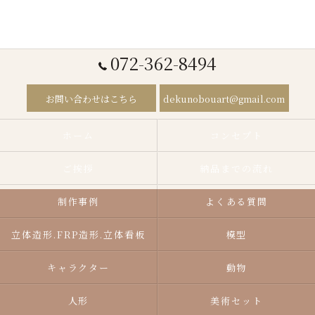
072-362-8494
お問い合わせはこちら
dekunobouart@gmail.com
ホーム
コンセプト
ご挨拶
納品までの流れ
制作事例
よくある質問
立体造形.FRP造形.立体看板
模型
キャラクター
動物
人形
美術セット