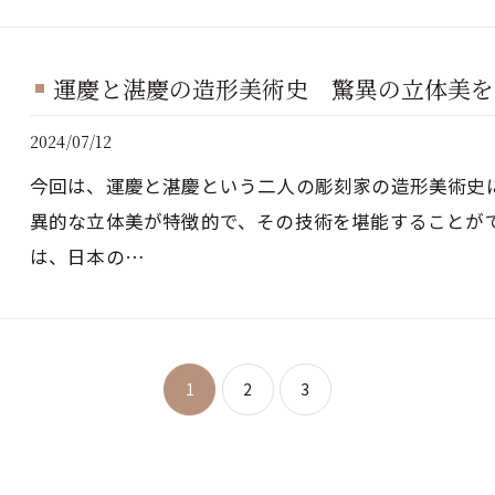
運慶と湛慶の造形美術史 驚異の立体美を
2024/07/12
今回は、運慶と湛慶という二人の彫刻家の造形美術史
異的な立体美が特徴的で、その技術を堪能することが
は、日本の…
1
2
3