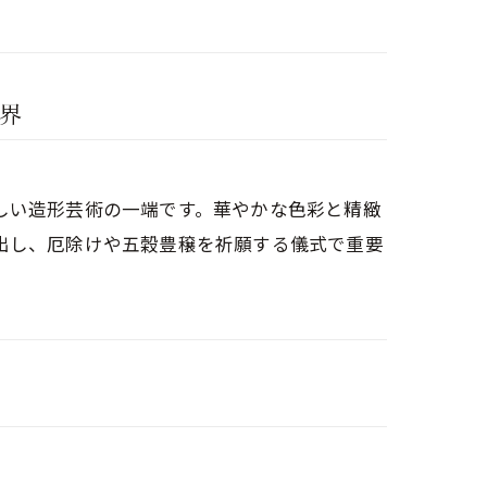
界
しい造形芸術の一端です。華やかな色彩と精緻
出し、厄除けや五穀豊穣を祈願する儀式で重要