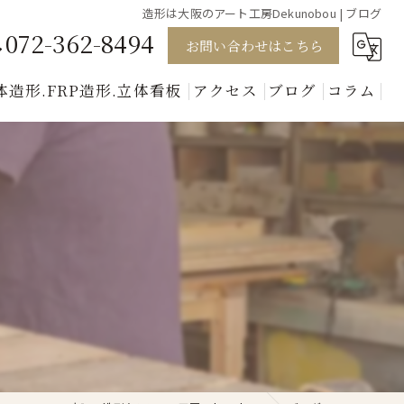
造形は大阪のアート工房Dekunobou | ブログ
072-362-8494
お問い合わせはこちら
体造形.FRP造形.立体看板
アクセス
ブログ
コラム
模型
キャラクター
動物
人形
美術セット