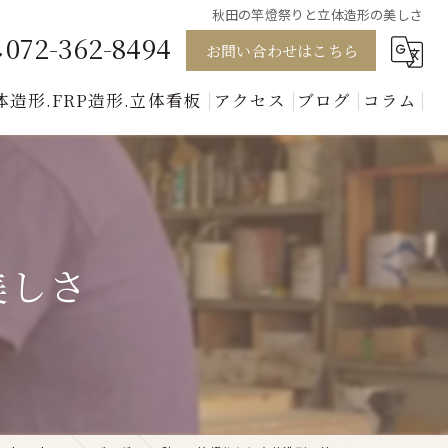
秋田の竿燈祭りと立体造形の美しさ
072-362-8494
お問い合わせはこちら
体造形.FRP造形.立体看板
アクセス
ブログ
コラム
模型
キャラクター
動物
美しさ
人形
美術セット