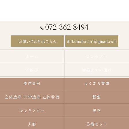
072-362-8494
お問い合わせはこちら
dekunobouart@gmail.com
ホーム
コンセプト
ご挨拶
納品までの流れ
制作事例
よくある質問
立体造形.FRP造形.立体看板
模型
キャラクター
動物
人形
美術セット