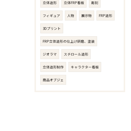
立体造形
立体FRP看板
彫刻
フィギュア
人物​
展示物
FRP造形
3Dプリント
FRP立体造形の仕上げ研磨、塗装
ジオラマ
スチロール造形
立体造形制作
キャラクター看板
商品オブジェ