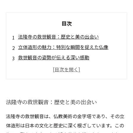
目次
法隆寺の救世観音：歴史と美の出会い
立体造形の魅力：特別な瞬間を捉えた仏像
救世観音の姿勢が伝える深い感動
仏教美術の革新：法隆寺の立体造形技術
キャラクター造形の視点から見る美術の影響
現代に息づく法隆寺の立体造形のインスピレー
ション
法隆寺の救世観音：歴史と美の出会い
旅の終わり：法隆寺が教えてくれること
法隆寺の救世観音は、仏教美術の金字塔であり、その立
体造形は日本の文化と歴史に深く根ざしています。この