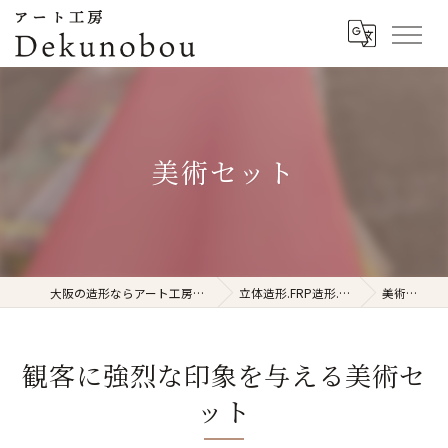
美術セット
大阪の造形ならアート工房Dekunobou
立体造形.FRP造形.立体看板
美術セット
観客に強烈な印象を与える美術セ
ット