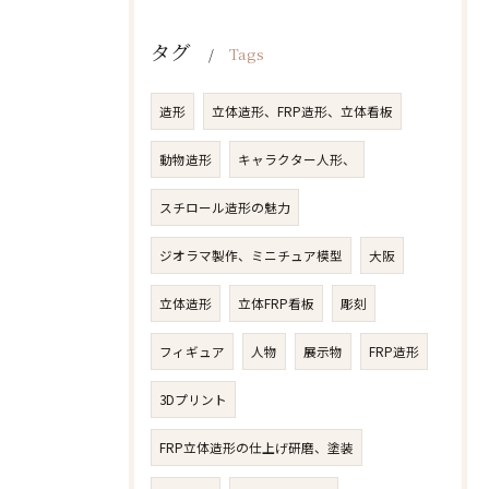
タグ
Tags
造形
立体造形、FRP造形、立体看板
動物造形
キャラクター人形、
スチロール造形の魅力
ジオラマ製作、ミニチュア模型
大阪
立体造形
立体FRP看板
彫刻
フィギュア
人物​
展示物
FRP造形
3Dプリント
FRP立体造形の仕上げ研磨、塗装