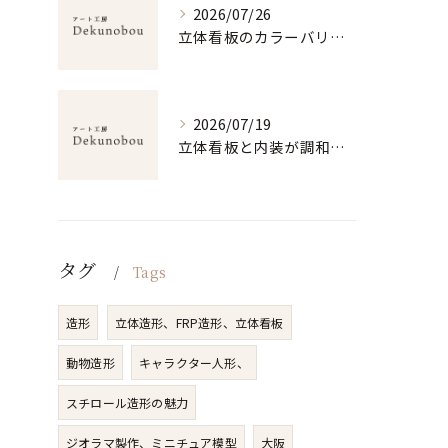
2026/07/26
立体看板のカラーバリエーション選びと視認性・耐久性を両立する配色戦略ガイド
2026/07/19
立体看板と内装が調和する空間演出と素材・価格選びのポイント
タグ
Tags
造形
立体造形、FRP造形、立体看板
動物造形
キャラクター人形、
スチロール造形の魅力
ジオラマ製作、ミニチュア模型
大阪