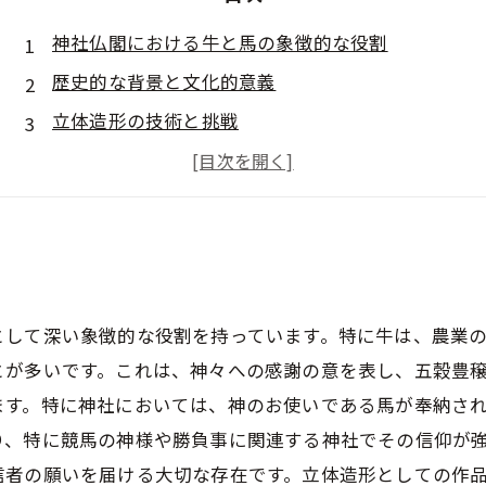
神社仏閣における牛と馬の象徴的な役割
歴史的な背景と文化的意義
立体造形の技術と挑戦
神社仏閣で見られる牛と馬の具体例
訪れる人々に与える影響と感動
として深い象徴的な役割を持っています。特に牛は、農業
が多いです。これは、神々への感謝の意を表し、五穀豊穣
ます。特に神社においては、神のお使いである馬が奉納さ
り、特に競馬の神様や勝負事に関連する神社でその信仰が強
信者の願いを届ける大切な存在です。立体造形としての作