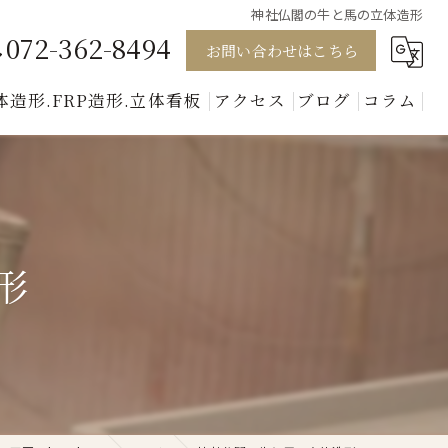
神社仏閣の牛と馬の立体造形
072-362-8494
お問い合わせはこちら
体造形.FRP造形.立体看板
アクセス
ブログ
コラム
模型
キャラクター
動物
形
人形
美術セット