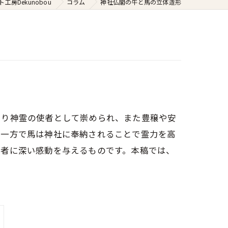
房Dekunobou
コラム
神社仏閣の牛と馬の立体造形
より神霊の使者として崇められ、また豊穣や安
、一方で馬は神社に奉納されることで霊力を高
る者に深い感動を与えるものです。本稿では、