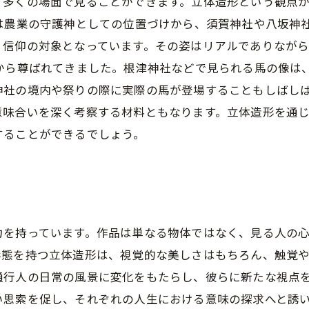
て多くの場面で見ることができます。立体造形という観点
は農業の守護神としての位置づけから、須賀神社や八坂神
、信仰の対象となっています。その姿はリアルでありなが
から尊ばれてきました。根津神社などで見られる馬の像は
神社の境内や祭りの際に実際の馬が登場することもしばしば
意味合いを深く考察する材料ともなります。立体造形を通
することができるでしょう。
力を持っています。作品は単なる物体ではなく、見る人の
態を持つ立体造形は、視覚的な美しさはもちろん、触覚や
通行人の日常の風景に変化をもたらし、彼らに新たな視点
い思索を促し、それぞれの人生における意味の探求へと誘い