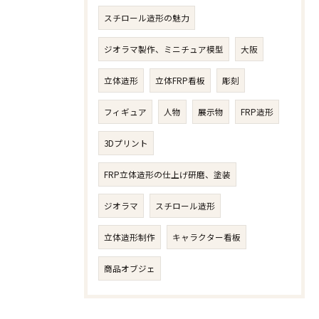
スチロール造形の魅力
ジオラマ製作、ミニチュア模型
大阪
立体造形
立体FRP看板
彫刻
フィギュア
人物​
展示物
FRP造形
3Dプリント
FRP立体造形の仕上げ研磨、塗装
ジオラマ
スチロール造形
立体造形制作
キャラクター看板
商品オブジェ