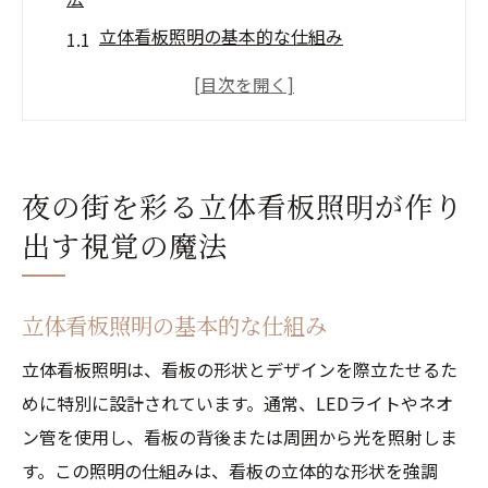
立体看板照明の基本的な仕組み
色彩と形状が視覚に与える影響
照明技術がもたらす視覚的効果
デザインと光の融合——魅力的な看板の秘
密
夜の街を彩る立体看板照明が作り
立体看板照明の歴史と進化
出す視覚の魔法
夜の景観における立体看板の役割
都市の風景を変える立体看板の照明デザインと
立体看板照明の基本的な仕組み
技術
立体看板照明は、看板の形状とデザインを際立たせるた
最新の照明技術とその応用
めに特別に設計されています。通常、LEDライトやネオ
エコフレンドリーな照明デザイン
ン管を使用し、看板の背後または周囲から光を照射しま
都市環境に適した照明配置
す。この照明の仕組みは、看板の立体的な形状を強調
立体看板の設計プロセス