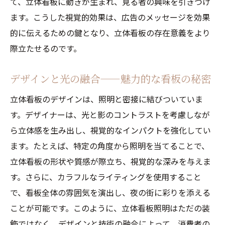
て、立体看板に動きが生まれ、見る者の興味を引きつけ
未来都市の顔となる立体看板
ます。こうした視覚的効果は、広告のメッセージを効果
的に伝えるための鍵となり、立体看板の存在意義をより
立体看板照明が創り出す街のアイコンとその効
際立たせるのです。
果
街の象徴となる立体看板
デザインと光の融合——魅力的な看板の秘密
ブランド認知度を高める立体看板
立体看板のデザインは、照明と密接に結びついていま
商業施設の集客力向上に貢献
す。デザイナーは、光と影のコントラストを考慮しなが
地域イベントと立体看板の連携
ら立体感を生み出し、視覚的なインパクトを強化してい
立体看板がもたらすエンターテインメント
ます。たとえば、特定の角度から照明を当てることで、
性
立体看板の形状や質感が際立ち、視覚的な深みを与えま
都市のシンボルとしての立体看板
す。さらに、カラフルなライティングを使用すること
デザインと技術が融合する立体看板照明の秘密
で、看板全体の雰囲気を演出し、夜の街に彩りを添える
革新的なデザイン手法
ことが可能です。このように、立体看板照明はただの装
立体看板に使用される最新技術
飾ではなく、デザインと技術の融合によって、消費者の