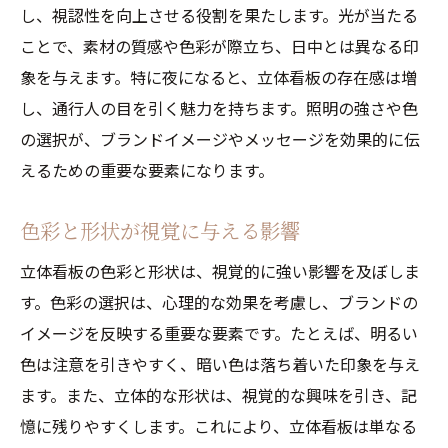
し、視認性を向上させる役割を果たします。光が当たる
デザインと機能性のバランス
ことで、素材の質感や色彩が際立ち、日中とは異なる印
立体看板照明のトレンドと未来予測
象を与えます。特に夜になると、立体看板の存在感は増
立体看板照明が生み出す新たな都市の魅力とは
し、通行人の目を引く魅力を持ちます。照明の強さや色
立体看板がもたらす経済効果
の選択が、ブランドイメージやメッセージを効果的に伝
えるための重要な要素になります。
観光客を引き寄せる魅力的なデザイン
地域活性化に貢献する立体看板
色彩と形状が視覚に与える影響
商業施設と立体看板の相乗効果
立体看板の色彩と形状は、視覚的に強い影響を及ぼしま
住民に愛される看板デザインの特徴
す。色彩の選択は、心理的な効果を考慮し、ブランドの
都市文化と立体看板の関係性
イメージを反映する重要な要素です。たとえば、明るい
立体看板のアートと照明が織り成す不思議な世
色は注意を引きやすく、暗い色は落ち着いた印象を与え
界
ます。また、立体的な形状は、視覚的な興味を引き、記
アートとしての立体看板の魅力
憶に残りやすくします。これにより、立体看板は単なる