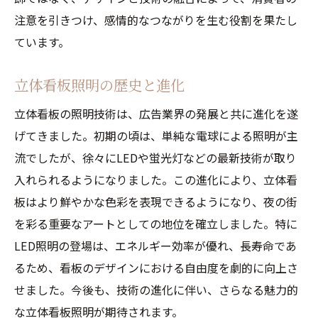
注意を引きつけ、感情的なつながりを生む役割を果たし
エネルギー効率の良い照明設計
ています。
立体看板の製作プロセス
照明デザインと技術の進化
立体看板照明の歴史と進化
未来の立体看板照明技術
立体看板の照明技術は、広告業界の発展と共に進化を遂
夜の都市環境を変革する立体看板照明の未来
げてきました。初期の頃は、単純な電球による照明が主
次世代の立体看板照明
流でしたが、徐々にLEDや蛍光灯などの最新技術が取り
スマートシティと立体看板照明の連携
入れられるようになりました。この進化により、立体看
エコロジカルな未来の照明デザイン
板はより鮮やかな色彩を表現できるようになり、夜の街
立体看板照明による持続可能な都市づくり
を彩る重要なアートとしての地位を確立しました。特に
未来の都市景観における立体看板の役割
LED照明の登場は、エネルギー効率が優れ、長寿命であ
るため、看板のデザインにおける自由度を劇的に向上さ
技術進化がもたらす新しい可能性
せました。今後も、技術の進化に伴い、さらなる魅力的
な立体看板照明が期待されます。