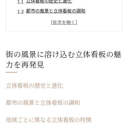
立体看板の歴史と進化
都市の風景と立体看板の調和
地域ごとに異なる立体看板の特徴
観光客を引き寄せる立体看板の力
立体看板がもたらす街の活気
立体看板と地元住民の関係
街の風景に溶け込む立体看板の魅
立体看板が創り出す視覚的な楽しさとは
力を再発見
立体看板のデザイン要素
色彩の魔法：立体看板の色使い
立体看板の歴史と進化
キャラクター看板の魅力
光と影の演出が与える効果
都市の風景と立体看板の調和
動く立体看板の魅力について
地域ごとに異なる立体看板の特徴
立体看板が視覚的に伝えるメッセージ