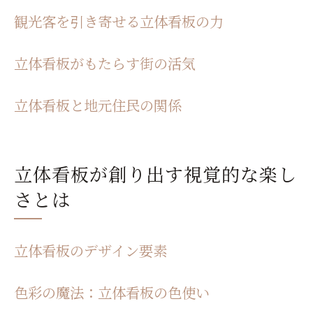
室外空間で輝く立体看板のデザインの工夫
観光客を引き寄せる立体看板の力
環境に配慮したデザインの選択
素材選びのポイント
立体看板がもたらす街の活気
照明の工夫とその効果
立体看板と地元住民の関係
立体感を活かしたデザインの秘訣
地域の伝統と融合するデザイン
季節に合わせた立体看板の演出
立体看板が創り出す視覚的な楽し
立体看板が街の景観に与える影響を探る
さとは
街並みの一部としての立体看板
地域経済に与える影響
立体看板のデザイン要素
都市再生と立体看板の関係
環境美化への貢献
色彩の魔法：立体看板の色使い
立体看板が作り出す新しい観光スポット