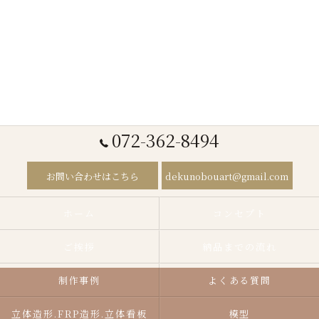
072-362-8494
お問い合わせはこちら
dekunobouart@gmail.com
ホーム
コンセプト
ご挨拶
納品までの流れ
制作事例
よくある質問
立体造形.FRP造形.立体看板
模型