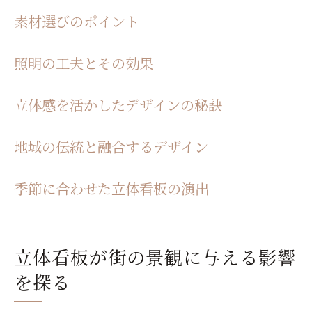
地域のアイデンティティを表現する
素材選びのポイント
立体看板と地域のイベント
地域資源を活用したデザイン
照明の工夫とその効果
立体看板が地域コミュニティと共存する方
立体感を活かしたデザインの秘訣
法
立体看板の可能性を広げる新技術の活用
地域の伝統と融合するデザイン
デジタル技術との融合
AR／VRによる新しい体験
季節に合わせた立体看板の演出
サステナブルな素材の利用
インタラクティブな立体看板の可能性
音声や動きを取り入れたデザイン
立体看板が街の景観に与える影響
未来の立体看板のトレンド予測
を探る
街を彩る立体看板の未来展望とその可能性