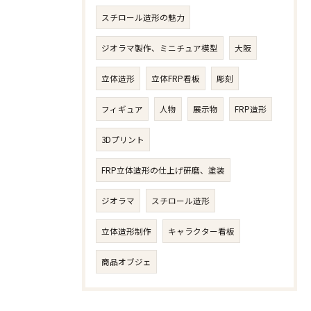
スチロール造形の魅力
ジオラマ製作、ミニチュア模型
大阪
立体造形
立体FRP看板
彫刻
フィギュア
人物​
展示物
FRP造形
3Dプリント
FRP立体造形の仕上げ研磨、塗装
ジオラマ
スチロール造形
立体造形制作
キャラクター看板
商品オブジェ