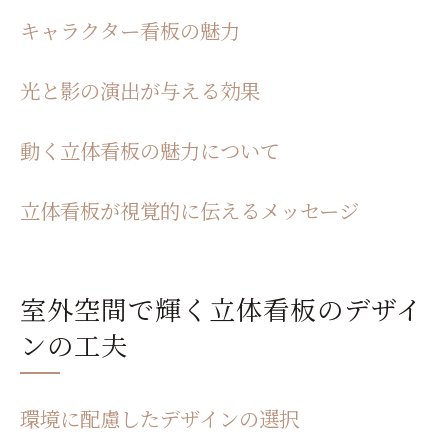
住民の意識に与える影響
キャラクター看板の魅力
クリエイティブな立体看板がもたらす視覚的イ
ンパクト
光と影の演出が与える効果
視覚的インパクトの重要性
動く立体看板の魅力について
アートとしての立体看板
立体看板の成功事例
立体看板が視覚的に伝えるメッセージ
ブランドイメージの強化方法
立体看板のデザインコンテスト
クリエイターたちの挑戦
室外空間で輝く立体看板のデザイ
立体看板のデザインにおける地域との調和を考
ンの工夫
える
地域の文化と立体看板
環境に配慮したデザインの選択
住民の声を反映したデザイン