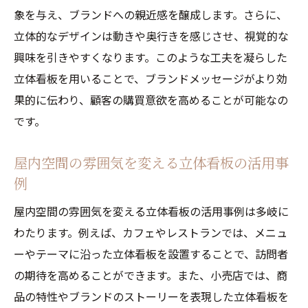
象を与え、ブランドへの親近感を醸成します。さらに、
消費者の心を動かす立体看板の要素
立体的なデザインは動きや奥行きを感じさせ、視覚的な
立体看板でブランドへの共感を生む戦略
興味を引きやすくなります。このような工夫を凝らした
立体看板を用いた効果的な屋内空間の演出法
立体看板を用いることで、ブランドメッセージがより効
立体看板で空間のテーマを演出するテクニ
果的に伝わり、顧客の購買意欲を高めることが可能なの
ック
です。
効果的な立体看板配置のポイント
空間の雰囲気を一新する立体看板の使い方
屋内空間の雰囲気を変える立体看板の活用事
例
立体看板とインテリアデザインの融合
立体看板を活用した空間演出の成功事例
屋内空間の雰囲気を変える立体看板の活用事例は多岐に
立体看板で空間体験を豊かにする方法
わたります。例えば、カフェやレストランでは、メニュ
ーやテーマに沿った立体看板を設置することで、訪問者
の期待を高めることができます。また、小売店では、商
品の特性やブランドのストーリーを表現した立体看板を