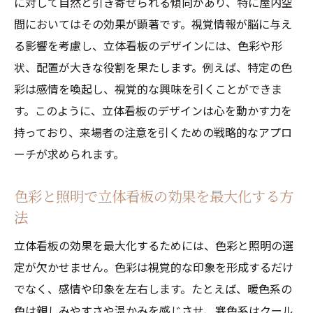
に対して自然と引き寄せられる傾向があり、特に屋内空
る
間においてはその効果が顕著です。視覚情報が脳に与え
立体看板を通じたブランドコミュニケーシ
る影響を考慮し、立体看板のデザインには、色彩や形
ョンの最適化
状、配置が大きな役割を果たします。例えば、特定の色
彩は感情を喚起し、視覚的な興味を引くことができま
屋内空間を劇的に変える立体看板の魅力
す。このように、立体看板のデザインは心を動かす力を
立体看板が持つ視覚的魅力とその効果
持っており、来場者の注意を引くための戦略的なアプロ
立体看板で空間の第一印象を変える方法
ーチが求められます。
独自性を演出する立体看板の魅力的なポイ
ント
色彩と照明で立体看板の効果を最大化する方
立体看板で空間のテーマ性を強化する
法
立体看板がもたらすインスタントな空間の
立体看板の効果を最大化するためには、色彩と照明の選
変化
定が欠かせません。色彩は視覚的な印象を形成するだけ
立体看板が提供する新しい空間価値の創出
でなく、感情や印象を左右します。たとえば、暖色系の
立体看板が屋内空間に与える視覚的インパクト
色は親しみやすさや温かみを感じさせ、寒色系はクール