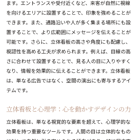
ます。エントランスや受付近くなど、来客が自然に視線
個性を表現する立体看板のオーダーメイド
を向けるエリアに設置することで、印象を強めることが
デザイン
できます。また、通路沿いや人が多く集まる場所にも設
立体看板で空間に活力を与えるためのデザ
置することで、より広範囲にメッセージを伝えることが
イン戦略
可能です。さらに、立体看板の高さや角度にも配慮し、
立体看板でブランドメッセージを鮮明に伝える
視認性を高める工夫が求められます。例えば、目線の高
方法
さに合わせて設置することで、見る人の目に入りやすく
立体看板でブランドアイデンティティを強
なり、情報を効果的に伝えることができます。立体看板
化する
は、単なる広告ではなく、空間の演出にも寄与するアイ
効果的なメッセージ伝達のための立体看板
テムです。
の設計
立体看板を活用したストーリーテリングの
立体看板と心理学：心を動かすデザインの力
魅力
立体看板は、単なる視覚的な要素を超えて、心理学的な
ブランド価値を高める立体看板の活用法
効果を持つ重要なツールです。人間の目は立体的なもの
立体看板で消費者に響くメッセージを届け