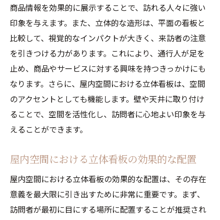
商品情報を効果的に展示することで、訪れる人々に強い
デジタル技術と立体看板の融合
印象を与えます。また、立体的な造形は、平面の看板と
立体看板で空間を彩る方法
比較して、視覚的なインパクトが大きく、来訪者の注意
視覚的要素と音響効果の組み合わせ
を引きつける力があります。これにより、通行人が足を
立体看板を使ったインタラクティブな空間
止め、商品やサービスに対する興味を持つきっかけにも
作り
なります。さらに、屋内空間における立体看板は、空間
立体看板の独特なデザインで屋内を活性化
のアクセントとしても機能します。壁や天井に取り付け
デザインの重要性：立体看板で空間を活気
ることで、空間を活性化し、訪問者に心地よい印象を与
づける
えることができます。
立体看板のデザインにおける最新トレンド
屋内空間における立体看板の効果的な配置
顧客体験を向上させる立体看板のデザイン
アイデア
屋内空間における立体看板の効果的な配置は、その存在
意義を最大限に引き出すために非常に重要です。まず、
立体看板のデザインプロセス：コンセプト
訪問者が最初に目にする場所に配置することが推奨され
から完成まで