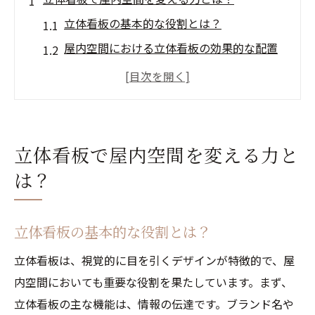
立体看板の基本的な役割とは？
屋内空間における立体看板の効果的な配置
立体看板と心理学：心を動かすデザインの
力
色彩と照明で立体看板の効果を最大化する
方法
立体看板で屋内空間を変える力と
立体看板がもたらすブランド価値の向上
は？
屋内空間の雰囲気を変える立体看板の活用
事例
立体看板の基本的な役割とは？
鮮やかな立体看板が魅せる屋内の新たな表現
立体看板は、視覚的に目を引くデザインが特徴的で、屋
立体看板が生み出す印象的なビジュアル効
内空間においても重要な役割を果たしています。まず、
果
立体看板の主な機能は、情報の伝達です。ブランド名や
多様な素材を用いた立体看板の新しい表現