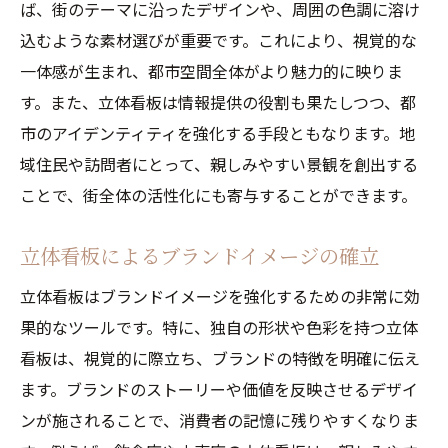
夜間でも目立つ照明技術の進化
ば、街のテーマに沿ったデザインや、周囲の色調に溶け
色と光の組み合わせが生む新たな表現
込むような素材選びが重要です。これにより、視覚的な
視覚効果を最大化するための色彩理論
一体感が生まれ、都市空間全体がより魅力的に映りま
す。また、立体看板は情報提供の役割も果たしつつ、都
LED技術を用いたエコフレンドリーな照明
市のアイデンティティを強化する手段ともなります。地
色彩と照明が演出する感性豊かなデザイン
域住民や訪問者にとって、親しみやすい景観を創出する
立体看板と地域景観の調和がもたらす効果
ことで、街全体の活性化にも寄与することができます。
地域特性を考慮したデザインの重要性
景観規制をクリアするデザイン戦略
立体看板によるブランドイメージの確立
立体看板が地域に与える経済的影響
立体看板はブランドイメージを強化するための非常に効
景観に溶け込むデザインとターゲット訴求
果的なツールです。特に、独自の形状や色彩を持つ立体
地域住民との意見交換によるデザイン改良
看板は、視覚的に際立ち、ブランドの特徴を明確に伝え
環境と調和することで得られるブランド信
ます。ブランドのストーリーや価値を反映させるデザイ
頼
ンが施されることで、消費者の記憶に残りやすくなりま