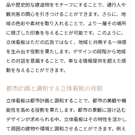
品や歴史的な建造物をモチーフにすることで、通行人や
設計段階から考慮すべき安全性のポイント
観光客の関心を引きつけることができます。さらに、地
最適な素材選びで実現する立体看板の可能
域の色彩や素材を取り入れることで、より一層その場所
性
に根ざした印象を与えることが可能です。このように、
立体看板が生み出す視覚的インパクトの秘密
立体看板はただの広告ではなく、地域と共鳴する一体感
人々を惹きつけるデザイン要素の活用
を生み出す役割を果たします。デザインの段階から地域
との対話を意識することで、単なる情報提供を超えた感
動きと静止のバランスが生む印象力
動を与えることができます。
視覚的効果を高める立体感の演出
立体看板の光と影がもたらすダイナミズム
都市計画と調和する立体看板の役割
見る人の記憶に残るインパクトを生む方法
立体看板は都市計画と調和することで、都市の美観や機
色彩と形状の調和による視覚的魅力の創出
能性を高める役割を果たします。都市の景観に溶け込む
立体看板における色彩と照明の革新技術
デザインが求められる中、立体看板はその特性を活かし
鮮やかな色彩で視覚を捉える新技術
て周囲の建物や環境と調和させることができます。例え