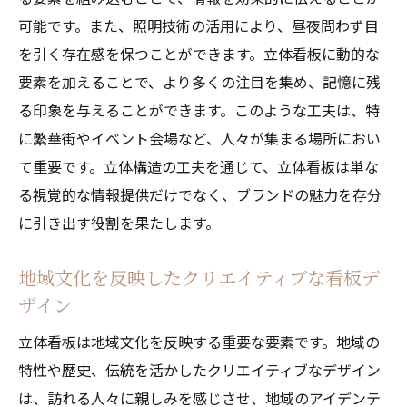
可能です。また、照明技術の活用により、昼夜問わず目
企業イメージと一致する立体看板の設計
を引く存在感を保つことができます。立体看板に動的な
ブランドの個性を表現するクリエイティブ
要素を加えることで、より多くの注目を集め、記憶に残
な手法
る印象を与えることができます。このような工夫は、特
立体看板がもたらすブランド認知度の向上
に繁華街やイベント会場など、人々が集まる場所におい
未来を彩る立体看板の無限の可能性
て重要です。立体構造の工夫を通じて、立体看板は単な
AI技術を導入した次世代看板の展望
る視覚的な情報提供だけでなく、ブランドの魅力を存分
仮想現実と連動する立体看板の可能性
に引き出す役割を果たします。
持続可能なデザインとしての立体看板
地域文化を反映したクリエイティブな看板デ
新技術がもたらす立体看板の進化
ザイン
未来の都市景観を彩る立体看板の役割
立体看板は地域文化を反映する重要な要素です。地域の
立体看板が創造する新たなビジネスチャン
特性や歴史、伝統を活かしたクリエイティブなデザイン
ス
は、訪れる人々に親しみを感じさせ、地域のアイデンテ