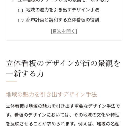
地域の魅力を引き出すデザイン手法
都市計画と調和する立体看板の役割
立体看板によるブランドイメージの確立
視覚的インパクトを高める立体構造の工夫
地域文化を反映したクリエイティブな看板
デザイン
立体看板のデザインが街の景観を
立体看板が都市空間に与える心理的影響
一新する力
立体看板の設計と素材選びの重要性
耐久性と美観を兼ね備えた素材の選び方
地域の魅力を引き出すデザイン手法
環境に優しい素材を用いた設計の工夫
立体看板は地域の魅力を引き出す重要なデザイン手法で
素材の選定が視覚効果に与える影響
す。看板のデザインにおいては、その地域の文化や特性
立体看板の設計工程における技術的チャレ
を反映させることが求められます。例えば、地域の名産
ンジ