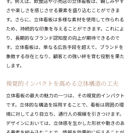
す。例えば、飲食店や小売店の立体看板は、親しみやす
触覚と聴覚に訴える立体看板の新しい試み
さや楽しさを感じさせる要素を盛り込むことができま
触覚に響く素材とデザインの融合
す。さらに、立体看板は多様な素材を使用して作られる
音響効果を生かした立体看板の魅力
ため、持続的な印象を与えることができます。これによ
五感に訴えるための革新技術
り、長期的なブランド認知度の向上が期待できるので
ユーザー体験を高めるインタラクティブデ
す。立体看板は、単なる広告手段を超えて、ブランドを
ザイン
象徴する存在となり、顧客との強い絆を育む役割を果た
触れることで伝わるブランドメッセージ
します。
立体看板が提供する新しい体験価値
視覚的インパクトを高める立体構造の工夫
ブランドイメージを引き立てる立体看板の活用
法
立体看板の最大の魅力の一つは、その視覚的インパクト
看板デザインでブランドストーリーを伝え
です。立体的な構造を採用することで、看板は周囲の環
る
境に対してより目立ち、通行人の視線を引きつけます。
立体看板を使った効果的なプロモーション
デザインにおいては、立体感を生かした形状や動きのあ
る要素を組み込むことで、情報を効果的に伝えることが
ブランド価値を高めるためのデザイン戦略