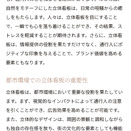
ブランドイメージとカーミング効果の関係
自然をモチーフにした立体看板は、日常の喧騒からの癒
立体看板を用いた効果的なブランド戦略
しをもたらします。人々は、立体看板を目にすること
カーミング効果を活かしたマーケティング
で、一瞬でも心を落ち着けることができ、その結果、ス
トレスを軽減することが期待されます。さらに、立体看
立体看板がブランド認知に与える影響
板は、情報提供の役割を果たすだけでなく、通行人にポ
ブランド戦略における立体看板の役割
ジティブな印象を与えることで、ブランド価値を高める
立体看板とブランドのシナジー効果
要素ともなります。
都市環境での立体看板の重要性
立体看板は、都市環境において重要な役割を果たしてい
ます。まず、視覚的なインパクトによって通行人の注意
を引くことができ、広告効果を高めることが可能です。
また、立体的なデザインは、周囲の景観と調和しながら
も独自の存在感を放ち、街の文化的な要素としても機能