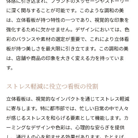
体感に引き込まれ、ブランドのメッセージやストーリー
日常に溶け込む立体デザインの魅力
に深く関与することが可能です。このような調和の美
立体看板が日常に与えるポジティブな影響
は、立体看板が持つ特性の一つであり、視覚的な印象を
現代生活における立体看板の必要性
強化するために欠かせません。デザインにおいては、色
日常への影響を考慮した看板設計
彩のバランスや素材の選定が重要で、これにより立体看
立体看板が創り出す日常の新たな価値
板が持つ美しさを最大限に引き立てます。この調和の美
アートとしての立体看板の役割とは
は、店舗や商品の印象を大きく変える力を持っていま
す。
立体看板の芸術的価値を探る
デザインとアートの融合
ストレス軽減に役立つ看板の役割
立体看板が都市に与える文化的影響
立体看板は、視覚的なインパクトを通じてストレス軽減
視覚芸術としての立体看板の可能性
に寄与します。特に都市部では、忙しい日常の中で人々
アートとしての立体看板が持つ力
が感じるストレスを和らげる要素として機能します。カ
文化的景観における立体看板の役割
ーミングなデザインや色彩は、心理的な安らぎを提供
立体看板のカーミング効果とブランド戦略
し、通行人の心を和ませる効果があります。たとえば、