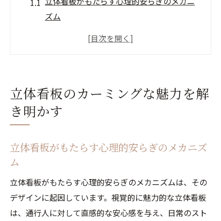
立体看板がもたらす心理的安らぎのメカニ
ズム
視覚的要素が心に与える影響
立体的なデザインが生む調和の美
ストレス軽減に役立つ看板の役割
都市環境での立体看板の重要性
立体看板のカーミングな魅力を解
カーミング効果がブランドに与える影響
き明かす
視覚的インパクトが生む立体看板の魅力
立体看板のデザインが視覚に与えるインパ
立体看板がもたらす心理的安らぎのメカニズ
クト
ム
色彩と形状が生む視覚的体験
立体看板がもたらす心理的安らぎのメカニズムは、その
ブランドメッセージと視覚効果の融合
デザインに起因しています。視覚的に魅力的な立体看板
記憶に残るデザインの秘訣
は、通行人に対して直感的な安心感を与え、日常のスト