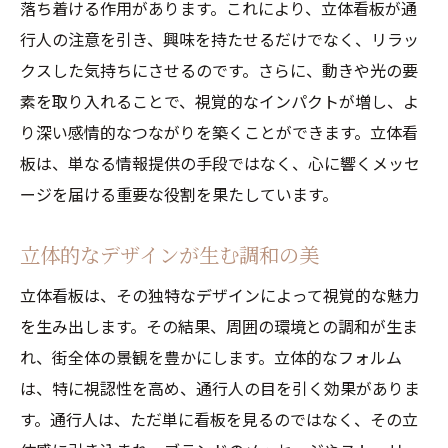
視覚と心理のつながり
落ち着ける作用があります。これにより、立体看板が通
行人の注意を引き、興味を持たせるだけでなく、リラッ
立体看板が都市空間に与える影響
クスした気持ちにさせるのです。さらに、動きや光の要
心理的効果を活かした看板設計
素を取り入れることで、視覚的なインパクトが増し、よ
立体看板のカーミング効果とその応用
り深い感情的なつながりを築くことができます。立体看
通行人の目を引く立体的デザインの効果
板は、単なる情報提供の手段ではなく、心に響くメッセ
立体的デザインが生む注目効果
ージを届ける重要な役割を果たしています。
視線を引きつけるデザインの工夫
立体看板の視認性向上のポイント
立体的なデザインが生む調和の美
立体感がもたらすブランドへの影響
立体看板は、その独特なデザインによって視覚的な魅力
通行人を引きつける効果的なデザイン
を生み出します。その結果、周囲の環境との調和が生ま
看板デザインと人間心理の関係
れ、街全体の景観を豊かにします。立体的なフォルム
は、特に視認性を高め、通行人の目を引く効果がありま
立体看板がもたらす日常への影響
す。通行人は、ただ単に看板を見るのではなく、その立
都市生活における立体看板の役割