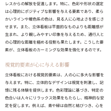
視覚効果が集客に与える影響
レスからの解放を促進します。特に、色彩や形状の選定
立体看板が持つアート性
は心理的にポジティブな影響を与える要素であり、柔ら
都会のストレスを和らげる立体看板の秘密
かいラインや暖色系の色は、見る人に心地よさを感じさ
立体看板が日常生活に与える心理的影響
せます。また、立体看板は平面的なものよりも距離感が
生まれ、より親しみやすい印象を与えるため、通行人と
静けさを提供する看板のデザイン要素
の心理的な距離を縮める役割も果たします。こうした要
立体看板による都市景観の変革
素が、立体看板のカーミングな効果を強化するのです。
ストレスフルな環境での立体看板の役割
看板のデザインがもたらすリラクゼーショ
視覚的要素が心に与える影響
ン効果
立体看板における視覚的要素は、人の心に多大な影響を
都市空間での立体看板利用事例
与えます。特に、立体的なデザインは視覚を刺激し、記
立体看板が与える心理的安らぎの影響
憶に残る体験を提供します。色彩理論に基づき、特定の
心理的安らぎを生むデザインの要素
色合いは人々にリラックス効果をもたらし、精神的な安
心に残るリラクゼーション効果の実例
定を促します。例えば、青や緑は自然と結びつき、心を