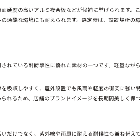
耐候性も重視した立体看板の選び方
表面硬度の高いアルミ複合板などが候補に挙げられます。
立体看板に求められる耐候性の基準
外の過酷な環境にも耐えられます。選定時は、設置場所の
耐衝撃性と耐久性を兼ね備えた選定術
カルプ文字看板が屋外に強い理由
長く使える立体看板素材の選び方
メンテナンス性からみた立体看板素材
目されている耐衝撃性に優れた素材の一つです。軽量なが
屋外に強い立体看板素材の特徴とは
屋外立体看板に最適な素材の条件
撃を吸収しやすく、屋外設置でも風雨や軽度の衝突に強い
耐衝撃性素材で立体看板を守る方法
められるため、店舗のブランドイメージを長期間美しく保
カルプシート採用の立体看板の魅力
雨風に強い立体看板素材の選定ポイント
立体看板の耐久性を高める加工技術
高いだけでなく、紫外線や雨風に耐える耐候性も兼ね備え