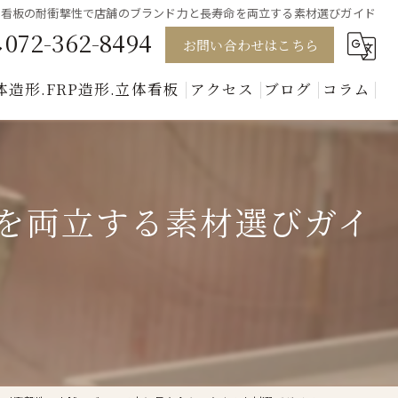
体看板の耐衝撃性で店舗のブランド力と長寿命を両立する素材選びガイド
072-362-8494
お問い合わせはこちら
体造形.FRP造形.立体看板
アクセス
ブログ
コラム
模型
キャラクター
を両立する素材選びガイ
動物
人形
美術セット