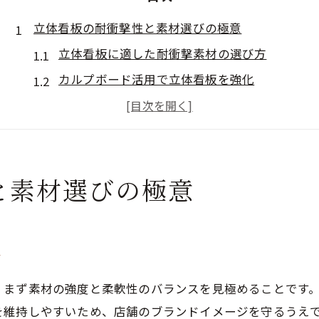
立体看板の耐衝撃性と素材選びの極意
立体看板に適した耐衝撃素材の選び方
カルプボード活用で立体看板を強化
立体看板の耐候性と耐衝撃性の両立
屋外設置に最適な立体看板素材を比較
耐衝撃性が高い立体看板の特徴解説
と素材選びの極意
カルプボードで高耐久な立体看板を実現
カルプボードの特性と立体看板の耐久性
カルプ文字を用いた立体看板の利点
方
屋外対応の立体看板にカルプが強い理由
カルプ看板の耐衝撃性とコストのバランス
、まず素材の強度と柔軟性のバランスを見極めることです
施工性に優れたカルプボード立体看板
を維持しやすいため、店舗のブランドイメージを守るうえ