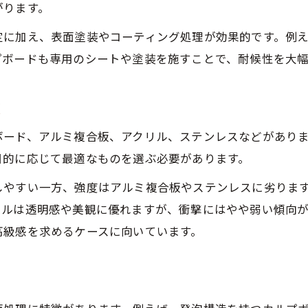
衝撃に強い立体看板がもたらす効果
がります。
立体看板の耐衝撃性がブランド力向上に直結
定に加え、表面塗装やコーティング処理が効果的です。例
長寿命な立体看板がもたらす費用対効果
プボードも専用のシートや塗装を施すことで、耐候性を大
視認性アップにつながる立体看板の強度
耐衝撃性で看板の安心感を高める方法
較
立体看板の耐久性が集客に与える影響
ボード、アルミ複合板、アクリル、ステンレスなどがあり
メンテナンス性で選ぶ立体看板素材
目的に応じて最適なものを選ぶ必要があります。
メンテナンスしやすい立体看板素材の特徴
しやすい一方、強度はアルミ複合板やステンレスに劣りま
カルプボード採用で清掃が楽な立体看板
リルは透明感や美観に優れますが、衝撃にはやや弱い傾向
耐衝撃性とメンテナンス性の両立法
高級感を求めるケースに向いています。
長寿命を実現する立体看板の保守術
屋外設置立体看板のメンテナンス注意点