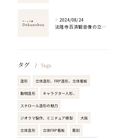
2024/08/24
法隆寺百済観音像の立体美と仏教の深淵
タグ
Tags
造形
立体造形、FRP造形、立体看板
動物造形
キャラクター人形、
スチロール造形の魅力
ジオラマ製作、ミニチュア模型
大阪
立体造形
立体FRP看板
彫刻