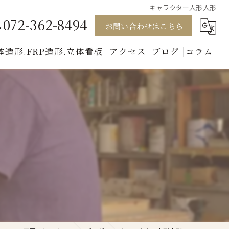
キャラクター人形人形
072-362-8494
お問い合わせはこちら
体造形.FRP造形.立体看板
アクセス
ブログ
コラム
模型
キャラクター
動物
人形
美術セット