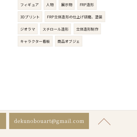
フィギュア
人物​
展示物
FRP造形
3Dプリント
FRP立体造形の仕上げ研磨、塗装
ジオラマ
スチロール造形
立体造形制作
キャラクター看板
商品オブジェ
dekunobouart@gmail.com