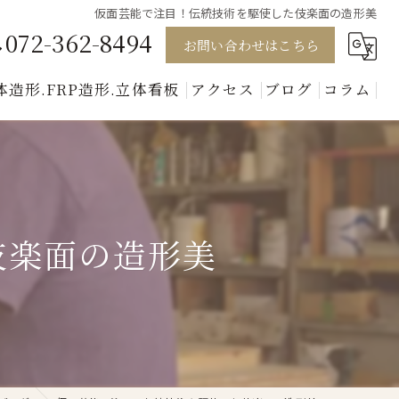
仮面芸能で注目！伝統技術を駆使した伎楽面の造形美
072-362-8494
お問い合わせはこちら
体造形.FRP造形.立体看板
アクセス
ブログ
コラム
模型
キャラクター
動物
伎楽面の造形美
人形
美術セット