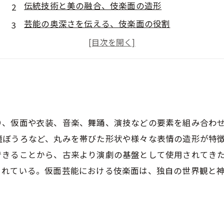
伝統技術と美の融合、伎楽面の造形
芸能の奥深さを伝える、伎楽面の役割
り、仮面や衣装、音楽、舞踊、演技などの要素を組み合わ
瞳ぼうろなど、丸みを帯びた形状や様々な表情の造形が特
できることから、古来より演劇の基盤として使用されてき
されている。仮面芸能における伎楽面は、独自の世界観と