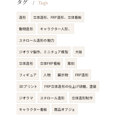
タグ
Tags
造形
立体造形、FRP造形、立体看板
動物造形
キャラクター人形、
スチロール造形の魅力
ジオラマ製作、ミニチュア模型
大阪
立体造形
立体FRP看板
彫刻
フィギュア
人物​
展示物
FRP造形
3Dプリント
FRP立体造形の仕上げ研磨、塗装
ジオラマ
スチロール造形
立体造形制作
キャラクター看板
商品オブジェ