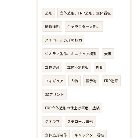
造形
立体造形、FRP造形、立体看板
動物造形
キャラクター人形、
スチロール造形の魅力
ジオラマ製作、ミニチュア模型
大阪
立体造形
立体FRP看板
彫刻
フィギュア
人物​
展示物
FRP造形
3Dプリント
FRP立体造形の仕上げ研磨、塗装
ジオラマ
スチロール造形
立体造形制作
キャラクター看板