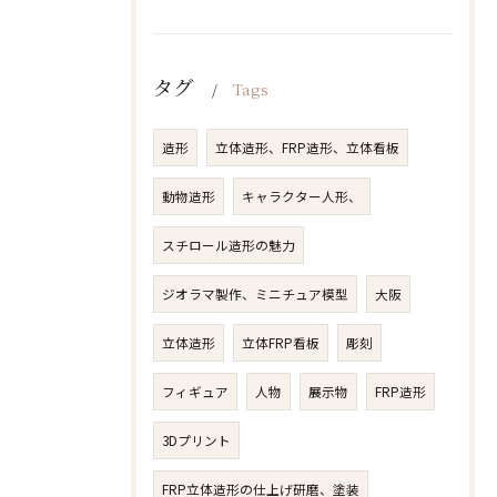
タグ
Tags
造形
立体造形、FRP造形、立体看板
動物造形
キャラクター人形、
スチロール造形の魅力
ジオラマ製作、ミニチュア模型
大阪
立体造形
立体FRP看板
彫刻
フィギュア
人物​
展示物
FRP造形
3Dプリント
FRP立体造形の仕上げ研磨、塗装