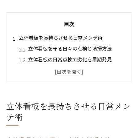
目次
立体看板を長持ちさせる日常メンテ術
立体看板を守る日々の点検と清掃方法
立体看板の日常点検で劣化を早期発見
簡単にできる立体看板のお手入れ習慣
立体看板の耐久性を保つ予防策の基本
見逃しやすい立体看板の劣化サインとは
美観を守る立体看板の掃除ポイント
立体看板を長持ちさせる日常メン
立体看板の掃除で美観と安全性を両立
テ術
ステンレス立体看板の正しい清掃手順
やわらかい布で立体看板を傷から守る