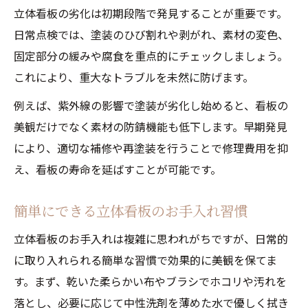
立体看板の劣化は初期段階で発見することが重要です。
補修後の立体看板を長持ちさせる工夫
日常点検では、塗装のひび割れや剥がれ、素材の変色、
トラブルを防ぐ安全点検とその実務
固定部分の緩みや腐食を重点的にチェックしましょう。
立体看板の安全点検は義務化に備えよう
これにより、重大なトラブルを未然に防げます。
定期点検で立体看板トラブルを未然防止
例えば、紫外線の影響で塗装が劣化し始めると、看板の
プロによる立体看板点検のチェック項目
美観だけでなく素材の防錆機能も低下します。早期発見
立体看板の点検と修理業者選びのコツ
により、適切な補修や再塗装を行うことで修理費用を抑
看板修理業者の選定で管理をスムーズに
え、看板の寿命を延ばすことが可能です。
立体看板を美しく保つコツを解説
簡単にできる立体看板のお手入れ習慣
立体看板の美観維持に欠かせない習慣
立体看板の早期補修で外観を長持ちさせる
立体看板のお手入れは複雑に思われがちですが、日常的
に取り入れられる簡単な習慣で効果的に美観を保てま
定期清掃で立体看板の魅力を引き出す方法
す。まず、乾いた柔らかい布やブラシでホコリや汚れを
立体看板の長寿命化に効く実践テクニック
落とし、必要に応じて中性洗剤を薄めた水で優しく拭き