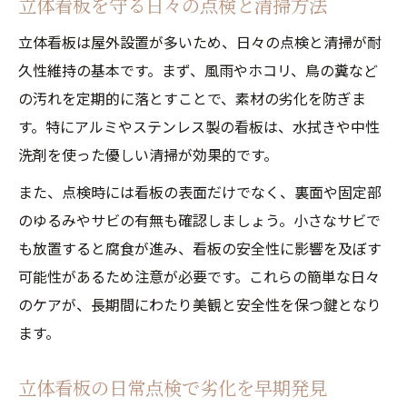
立体看板を守る日々の点検と清掃方法
立体看板のもらい錆対応と予防のコツ
立体看板は屋外設置が多いため、日々の点検と清掃が耐
立体看板清掃で塗装面の光沢を維持する
久性維持の基本です。まず、風雨やホコリ、鳥の糞など
耐久性アップに効く素材別お手入れ法
の汚れを定期的に落とすことで、素材の劣化を防ぎま
立体看板の素材別メンテで長寿命を実現
す。特にアルミやステンレス製の看板は、水拭きや中性
立体看板の金属部分に効果的な防錆ケア
洗剤を使った優しい清掃が効果的です。
スチロール立体看板は水分管理がカギ
また、点検時には看板の表面だけでなく、裏面や固定部
アクリル立体看板の細やかな手入れ法
のゆるみやサビの有無も確認しましょう。小さなサビで
素材ごとの立体看板掃除の注意ポイント
も放置すると腐食が進み、看板の安全性に影響を及ぼす
可能性があるため注意が必要です。これらの簡単な日々
補修時に押さえたい立体看板の基本
のケアが、長期間にわたり美観と安全性を保つ鍵となり
立体看板塗装剥がれ補修の正しい手順
ます。
小さなサビも見逃さない立体看板対応
立体看板の補修判断と業者依頼のポイント
立体看板の日常点検で劣化を早期発見
立体看板修理費用を抑えるコツと注意点