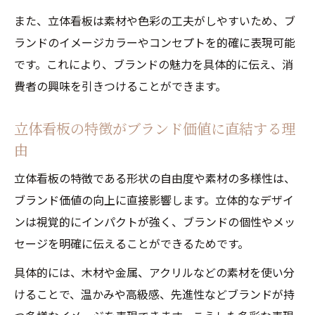
失敗しない立体看板の依頼ポイントまとめ
また、立体看板は素材や色彩の工夫がしやすいため、ブ
立体看板依頼時に確認すべき重要ポイント
ランドのイメージカラーやコンセプトを的確に表現可能
立体看板発注で失敗を防ぐ確認事項一覧
です。これにより、ブランドの魅力を具体的に伝え、消
立体看板制作の依頼で後悔しないコツ
費者の興味を引きつけることができます。
立体看板制作業者選びのポイントを徹底解
立体看板の特徴がブランド価値に直結する理
説
由
立体看板見積もり時の比較ポイントとは
立体看板の価格相場と見積もりの内訳解説
立体看板の特徴である形状の自由度や素材の多様性は、
ブランド価値の向上に直接影響します。立体的なデザイ
立体看板の価格相場を知るための基礎知識
ンは視覚的にインパクトが強く、ブランドの個性やメッ
立体看板見積もりに含まれる主な内訳とポ
セージを明確に伝えることができるためです。
イント
具体的には、木材や金属、アクリルなどの素材を使い分
立体看板の価格を左右する要素の詳細解説
けることで、温かみや高級感、先進性などブランドが持
立体看板と立体文字看板の価格比較のポイ