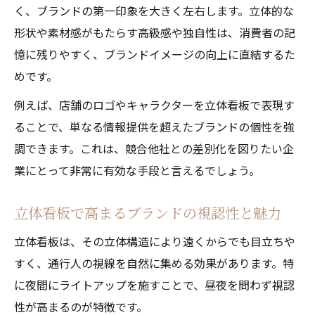
く、ブランドの第一印象を大きく左右します。立体的な
立体看板選びで重視したいブランド訴求力
形状や素材感がもたらす高級感や独自性は、消費者の記
立体看板のデザインがブランド印象を左右
憶に残りやすく、ブランドイメージの向上に直結するた
する理由
めです。
失敗しない立体看板選びのチェックポイン
ト
例えば、店舗のロゴやキャラクターを立体看板で表現す
ることで、単なる情報提供を超えたブランドの個性を強
立体看板でブランド個性を表現する方法
調できます。これは、競合他社との差別化を図りたい企
素材感から考える立体看板の魅力と特徴
業にとって非常に有効な手段と言えるでしょう。
素材選びが立体看板の印象を左右する理由
立体看板の素材感でブランド価値を演出
立体看板で高まるブランドの視認性と魅力
立体看板の素材ごとの特徴と選び方のコツ
立体看板は、その立体構造により遠くからでも目立ちや
質感と耐久性で選ぶ立体看板の魅力解説
すく、通行人の視線を自然に集める効果があります。特
立体看板の素材感が伝えるブランドメッセ
に夜間にライトアップを施すことで、昼夜を問わず視認
ージ
性が高まるのが特徴です。