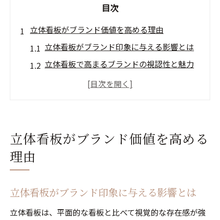
目次
立体看板がブランド価値を高める理由
立体看板がブランド印象に与える影響とは
立体看板で高まるブランドの視認性と魅力
立体看板の特徴がブランド価値に直結する
理由
立体看板を活用したブランド強化の成功要
素
立体看板がブランド価値を高める
立体看板だからこそ実現できるブランディ
理由
ング効果
ブランド印象強化に最適な立体看板の選び方
立体看板がブランド印象に与える影響とは
ブランド戦略に適した立体看板の選び方ガ
イド
立体看板は、平面的な看板と比べて視覚的な存在感が強