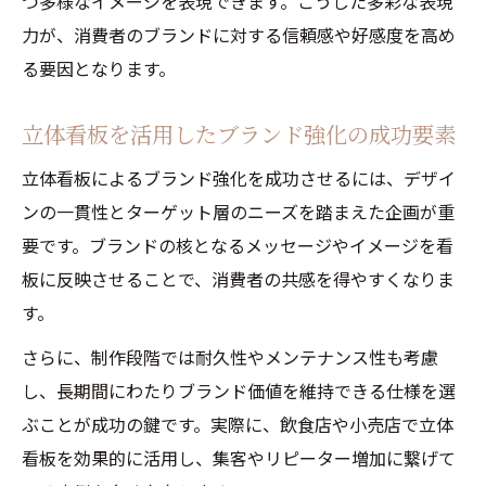
つ多様なイメージを表現できます。こうした多彩な表現
ント
力が、消費者のブランドに対する信頼感や好感度を高め
立体看板依頼時の費用相場と注意点まとめ
る要因となります。
立体文字看板の制作で差をつける工夫とは
立体文字看板制作で印象を強める工夫ポイ
立体看板を活用したブランド強化の成功要素
ント
立体看板によるブランド強化を成功させるには、デザイ
立体文字看板でブランド力を高める制作ア
ンの一貫性とターゲット層のニーズを踏まえた企画が重
イデア
要です。ブランドの核となるメッセージやイメージを看
立体文字看板作り方のコツと差別化の秘訣
板に反映させることで、消費者の共感を得やすくなりま
立体文字看板で他店舗と差をつける演出方
す。
法
さらに、制作段階では耐久性やメンテナンス性も考慮
立体文字看板ならではのデザイン工夫を解
し、長期間にわたりブランド価値を維持できる仕様を選
説
ぶことが成功の鍵です。実際に、飲食店や小売店で立体
看板を効果的に活用し、集客やリピーター増加に繋げて