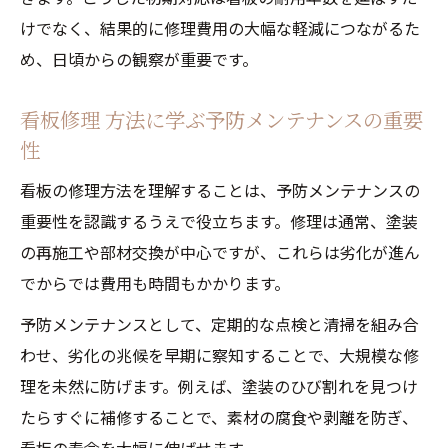
けでなく、結果的に修理費用の大幅な軽減につながるた
ンス
め、日頃からの観察が重要です。
木製立体看板を長持ちさせる塗料選びのコ
ツ
看板修理 方法に学ぶ予防メンテナンスの重要
立体看板の素材別メンテナンス頻度と注意
性
点
看板の修理方法を理解することは、予防メンテナンスの
看板 アクリル板 交換が必要なサインの見分
重要性を認識するうえで役立ちます。修理は通常、塗装
け方
の再施工や部材交換が中心ですが、これらは劣化が進ん
再塗装や保護策で立体看板を美しく保つ
でからでは費用も時間もかかります。
立体看板の再塗装で色褪せを復活させる方
予防メンテナンスとして、定期的な点検と清掃を組み合
法
わせ、劣化の兆候を早期に察知することで、大規模な修
保護フィルムやコーティングで美観を維持
理を未然に防げます。例えば、塗装のひび割れを見つけ
立体看板の再塗装時に知っておきたい注意
たらすぐに補修することで、素材の腐食や剥離を防ぎ、
点