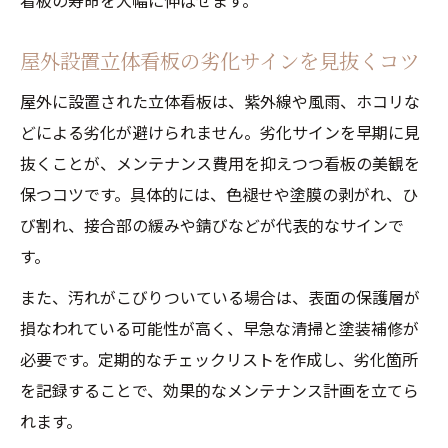
看板の寿命を大幅に伸ばせます。
看板修理費用を抑える再塗装タイミングと
は
屋外設置立体看板の劣化サインを見抜くコツ
色褪せた立体看板の復活に役立つ塗料選び
屋外に設置された立体看板は、紫外線や風雨、ホコリな
どによる劣化が避けられません。劣化サインを早期に見
抜くことが、メンテナンス費用を抑えつつ看板の美観を
保つコツです。具体的には、色褪せや塗膜の剥がれ、ひ
び割れ、接合部の緩みや錆びなどが代表的なサインで
す。
また、汚れがこびりついている場合は、表面の保護層が
損なわれている可能性が高く、早急な清掃と塗装補修が
必要です。定期的なチェックリストを作成し、劣化箇所
を記録することで、効果的なメンテナンス計画を立てら
れます。