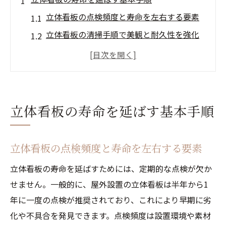
立体看板の点検頻度と寿命を左右する要素
立体看板の清掃手順で美観と耐久性を強化
看板修理費用を抑えるための初期対応とは
看板修理 方法に学ぶ予防メンテナンスの重
要性
屋外設置立体看板の劣化サインを見抜くコ
立体看板の寿命を延ばす基本手順
ツ
色褪せや劣化に強い立体看板の管理法
立体看板の点検頻度と寿命を左右する要素
立体看板の色褪せ対策と日常管理のポイン
立体看板の寿命を延ばすためには、定期的な点検が欠か
ト
せません。一般的に、屋外設置の立体看板は半年から1
看板修理業者活用で劣化を最小限に抑える
年に一度の点検が推奨されており、これにより早期に劣
方法
化や不具合を発見できます。点検頻度は設置環境や素材
立体看板の紫外線対策とコーティングの選