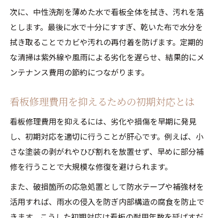
由
次に、中性洗剤を薄めた水で看板全体を拭き、汚れを落
看板修理費用とセルフメンテの違いとは
とします。最後に水で十分にすすぎ、乾いた布で水分を
立体看板修理費用とセルフメンテの選び方
拭き取ることでカビや汚れの再付着を防げます。定期的
専門業者とセルフ修理のメリット・デメリ
な清掃は紫外線や風雨による劣化を遅らせ、結果的にメ
ット
ンテナンス費用の節約につながります。
立体看板の修理 方法別コスト比較のポイン
看板修理費用を抑えるための初期対応とは
ト
看板修理業者依頼時に気を付けるべき点
看板修理費用を抑えるには、劣化や損傷を早期に発見
セルフメンテナンスが立体看板寿命に与え
し、初期対応を適切に行うことが肝心です。例えば、小
る効果
さな塗装の剥がれやひび割れを放置せず、早めに部分補
修を行うことで大規模な修復を避けられます。
木製や金属立体看板ならではの手入れ法
木製立体看板の耐久性を高める保護処理と
また、破損箇所の応急処置として防水テープや補強材を
は
活用すれば、雨水の侵入を防ぎ内部構造の腐食を防止で
きます。こうした初期対応は看板の耐用年数を延ばすだ
金属立体看板のサビ対策と長持ちメンテナ