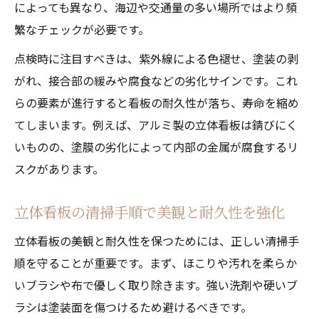
によっても異なり、海辺や交通量の多い場所ではより頻
び方
繁なチェックが必要です。
スタンド看板修理費用を比較し賢く管理す
点検時に注目すべきは、紫外線による色褪せ、塗装の剥
る
がれ、接合部の緩みや腐食などの劣化サインです。これ
立体看板の防汚・防水処理で長持ちを実現
らの要素が進行すると看板の耐久性が落ち、寿命を縮め
維持コストを抑える立体看板メンテ術
てしまいます。例えば、アルミ製の立体看板は錆びにく
立体看板の維持管理で費用を最小限に抑え
いものの、塗膜の劣化によって内部の金属が腐食するリ
る方法
スクがあります。
看板修理費用の相場とコストダウン実践術
メンテ君のような管理サービスの活用ポイ
立体看板の清掃手順で美観と耐久性を強化
ント
立体看板の美観と耐久性を保つためには、正しい清掃手
セルフメンテナンスで立体看板のコスト削
順を守ることが重要です。まず、ほこりや汚れを柔らか
減
いブラシや布で優しく取り除きます。強い洗剤や硬いブ
立体看板の点検記録が費用削減に役立つ理
ラシは塗装面を傷つけるため避けるべきです。